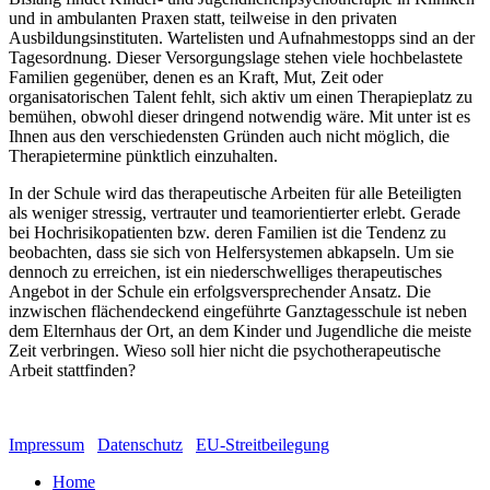
und in ambulanten Praxen statt, teilweise in den privaten
Ausbildungsinstituten. Wartelisten und Aufnahmestopps sind an der
Tagesordnung. Dieser Versorgungslage stehen viele hochbelastete
Familien gegenüber, denen es an Kraft, Mut, Zeit oder
organisatorischen Talent fehlt, sich aktiv um einen Therapieplatz zu
bemühen, obwohl dieser dringend notwendig wäre. Mit unter ist es
Ihnen aus den verschiedensten Gründen auch nicht möglich, die
Therapietermine pünktlich einzuhalten.
In der Schule wird das therapeutische Arbeiten für alle Beteiligten
als weniger stressig, vertrauter und teamorientierter erlebt. Gerade
bei Hochrisikopatienten bzw. deren Familien ist die Tendenz zu
beobachten, dass sie sich von Helfersystemen abkapseln. Um sie
dennoch zu erreichen, ist ein niederschwelliges therapeutisches
Angebot in der Schule ein erfolgsversprechender Ansatz. Die
inzwischen flächendeckend eingeführte Ganztagesschule ist neben
dem Elternhaus der Ort, an dem Kinder und Jugendliche die meiste
Zeit verbringen. Wieso soll hier nicht die psychotherapeutische
Arbeit stattfinden?
Impressum
Datenschutz
EU-Streitbeilegung
Home